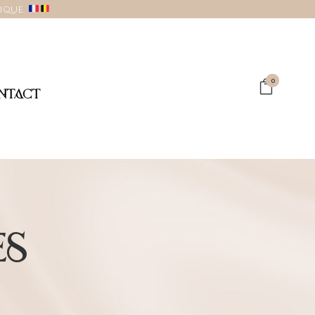
gique.
0
NTACT
ES