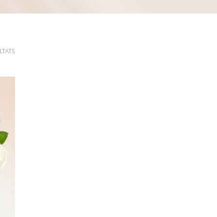
Trié
ltats
du
plus
récent
au
plus
ancien