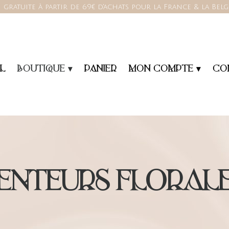
 gratuite à partir de 69€ d'achats pour la France & la Bel
L
BOUTIQUE ▾
PANIER
MON COMPTE ▾
CO
ENTEURS FLORAL