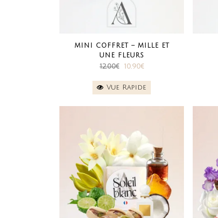
MINI COFFRET – MILLE ET
UNE FLEURS
Le
Le
12.00
€
10.90
€
prix
prix
Vue Rapide
initial
actuel
était :
est :
12.00€.
10.90€.