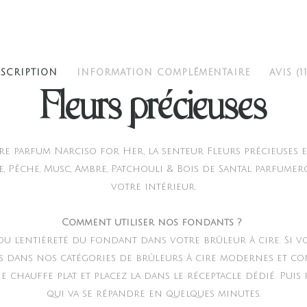
quant
SCRIPTION
INFORMATION COMPLÉMENTAIRE
AVIS (11
Fleurs précieuses
re parfum Narciso for Her, la senteur Fleurs précieuses e
e, Pêche, Musc, Ambre, Patchouli & Bois de Santal parfume
votre intérieur.
Comment utiliser nos fondants ?
 ou l’entièreté du fondant dans votre brûleur à cire. Si v
s dans nos catégories de brûleurs à cire modernes et co
 chauffe plat et placez la dans le réceptacle dédié. Puis
qui va se répandre en quelques minutes.