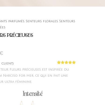
nts parfumés
,
Senteurs florales
,
Senteurs
ées
RS PRÉCIEUSES
€
 client)
Noté
11
4.91
nteur Fleurs précieuses est inspirée du
sur 5
basé sur
m Narciso for Her, ce qui en fait une
notations
ur ultra féminine.
client
Intensité