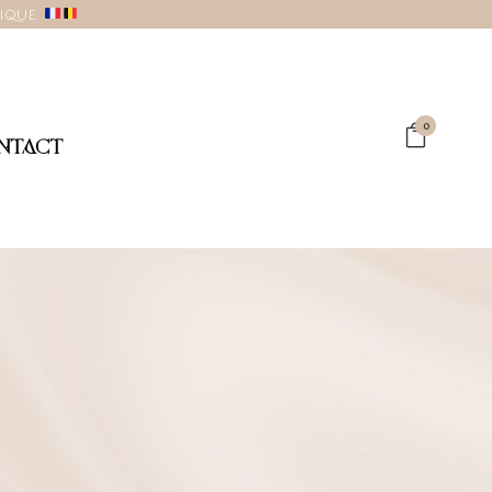
gique.
0
NTACT