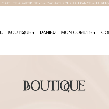
 gratuite à partir de 69€ d'achats pour la France & la Bel
L
BOUTIQUE ▾
PANIER
MON COMPTE ▾
CO
BOUTIQUE