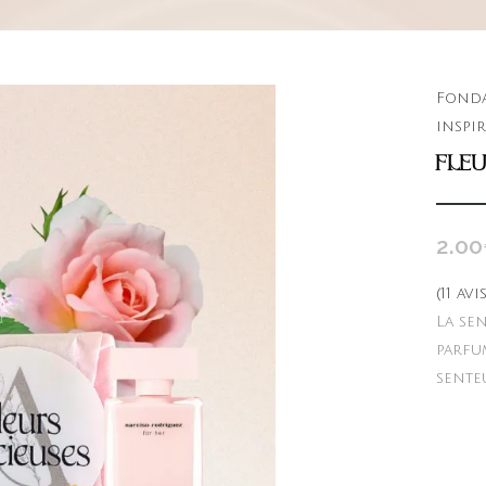
Fonda
inspir
FLEU
2.00
(
11
avis
La se
parfu
sente