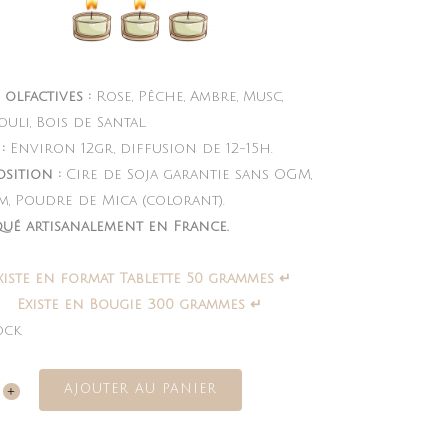
 olfactives :
Rose, Pêche, Ambre, Musc,
uli, Bois de Santal.
:
Environ 12gr, diffusion de 12-15h.
sition :
Cire de Soja garantie sans OGM,
m, Poudre de Mica (colorant).
qué artisanalement en France.
xiste en format Tablette 50 grammes ↵
Existe en Bougie 300 grammes ↵
ock
AJOUTER AU PANIER
s
euses