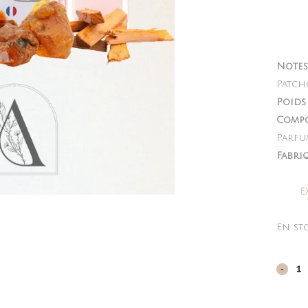
Notes
Patcho
Poids 
Compo
Parfu
Fabri
E
En st
Fleur
préci