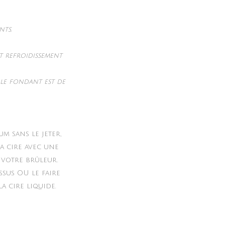
nts.
nt refroidissement
le fondant est de
m sans le jeter,
a cire avec une
 votre brûleur.
ssus OU le faire
a cire liquide.