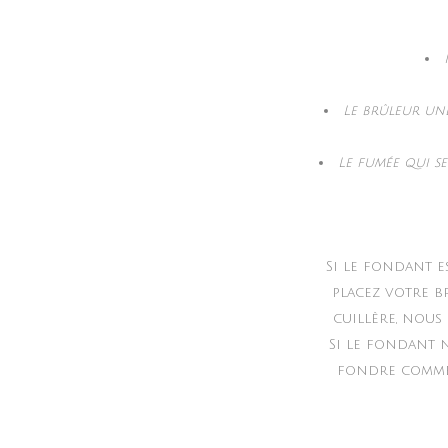
Le brûleur une
Le fumée qui s
Si le fondant e
placez votre b
cuillère, nous
Si le fondant n
fondre comme d