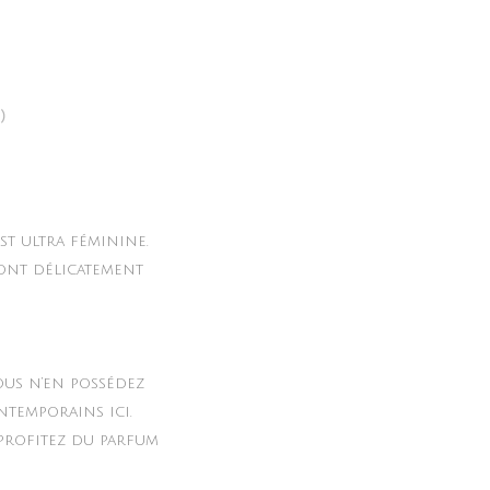
ity
)
st ultra féminine.
ront délicatement
ous n’en possédez
ntemporains ici.
 profitez du parfum