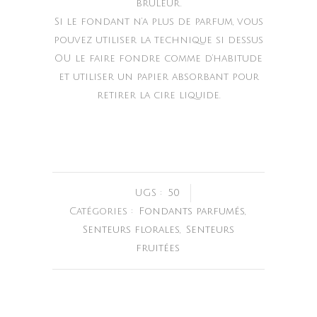
brûleur.
Si le fondant n’a plus de parfum, vous
pouvez utiliser la technique si dessus
OU le faire fondre comme d’habitude
et utiliser un papier absorbant pour
retirer la cire liquide.
UGS :
50
Catégories :
Fondants parfumés
,
Senteurs florales
,
Senteurs
fruitées