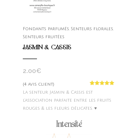
Fondants parfumés
,
Senteurs florales
,
Senteurs fruitées
JASMIN & CASSIS
2.00
€
(
4
avis client)
Noté
4
5.00
La senteur Jasmin & Cassis est
sur 5
basé sur
l’association parfaite entre les fruits
notations
rouges & les fleurs délicates. ♥
client
Intensité