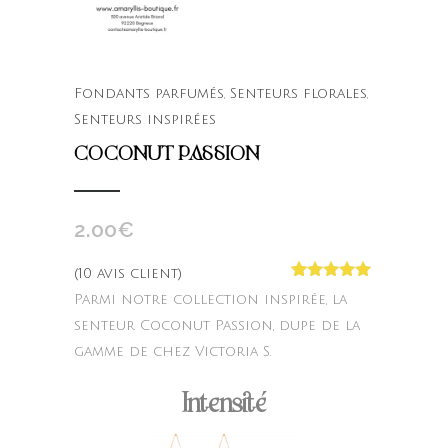
Fondants parfumés
,
Senteurs florales
,
Senteurs inspirées
COCONUT PASSION
2.00
€
(
10
avis client)
Noté
10
4.80
Parmi notre collection inspirée, la
sur 5
basé sur
senteur Coconut Passion, dupe de la
notations
gamme de chez Victoria S.
client
Intensité