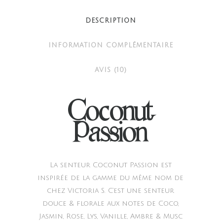
DESCRIPTION
INFORMATION COMPLÉMENTAIRE
AVIS (10)
Coconut
Passion
La senteur Coconut Passion est
inspirée de la gamme du même nom de
chez Victoria S. C’est une senteur
douce & florale aux notes de Coco,
Jasmin, Rose, Lys, Vanille, Ambre & Musc