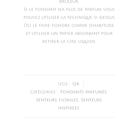
brûleur.
Si le fondant n’a plus de parfum, vous
pouvez utiliser la technique si dessus
OU le faire fondre comme d’habitude
et utiliser un papier absorbant pour
retirer la cire liquide.
UGS :
124
Catégories :
Fondants parfumés
,
Senteurs florales
,
Senteurs
inspirées