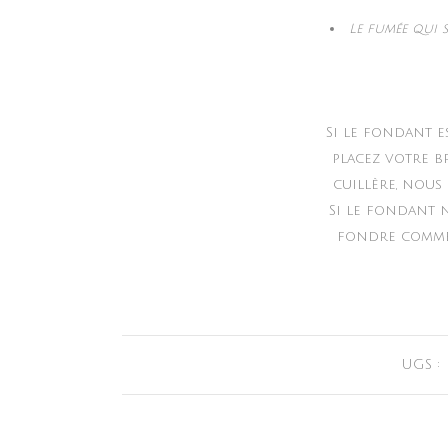
Le fumée qui 
Si le fondant e
placez votre b
cuillère, nous
Si le fondant n
fondre comme d
UGS :