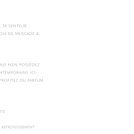
 sa senteur
Noix de Muscade &
ous n’en possédez
ntemporains ici.
 profitez du parfum
ts.
t refroidissement