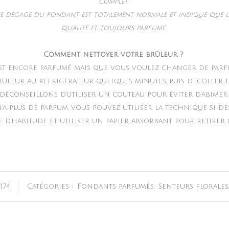
complet.
se dégage du fondant est totalement normale et indique que l
qualité et toujours parfumé.
Comment nettoyer votre brûleur ?
st encore parfumé mais que vous voulez changer de parfu
rûleur au réfrigérateur quelques minutes, puis décoller l
 déconseillons d’utiliser un couteau pour éviter d’abimer
’a plus de parfum, vous pouvez utiliser la technique si de
’habitude et utiliser un papier absorbant pour retirer l
174
Catégories :
Fondants parfumés
,
Senteurs florales