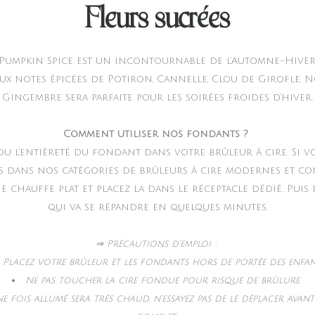
Fleurs sucrées
 Pumpkin Spice est un incontournable de l’Automne-Hiver,
x notes épicées de Potiron, Cannelle, Clou de Girofle, 
Gingembre sera parfaite pour les soirées froides d’hiver.
Comment utiliser nos fondants ?
 ou l’entièreté du fondant dans votre brûleur à cire. Si v
s dans nos catégories de brûleurs à cire modernes et co
 chauffe plat et placez la dans le réceptacle dédié. Puis
qui va se répandre en quelques minutes.
⇒ Précautions d’emploi :
Placez votre brûleur et les fondants hors de portée des enfan
Ne pas toucher la cire fondue pour risque de brûlure.
e fois allumé sera très chaud, n’essayez pas de le déplacer avan