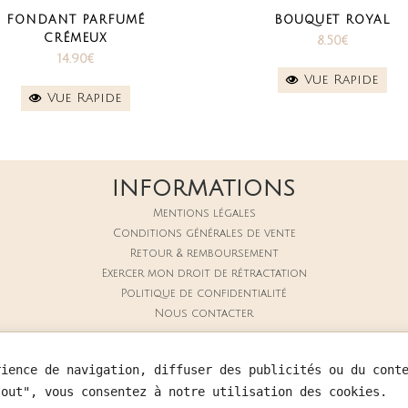
FONDANT PARFUMÉ
BOUQUET ROYAL
it
CRÉMEUX
8.50
€
14.90
€
eurs
Vue Rapide
Vue Rapide
ions.
ns
nt
INFORMATIONS
Mentions légales
ies
Conditions générales de vente
Retour & remboursement
Exercer mon droit de rétractation
Politique de confidentialité
Nous contacter
it
COPYRIGHT 2026 - AMARYLLIS BOUTIQUE
rience de navigation, diffuser des publicités ou du cont
tout", vous consentez à notre utilisation des cookies.
WITHDRAW FROM CONTRACT