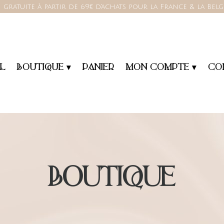
 gratuite à partir de 69€ d'achats pour la France & la Bel
L
BOUTIQUE ▾
PANIER
MON COMPTE ▾
CO
BOUTIQUE