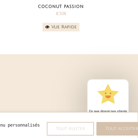
COCONUT PASSION
8.50
€
Vue Rapide
Ce que disent nos clients
enu personnalisés 
Tout rejeter
Tout accepte
689 avis