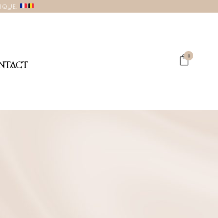
gique.
0
NTACT