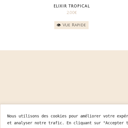
Ce
ELIXIR TROPICAL
produ
2.00
€
a
plusi
Vue Rapide
variat
Les
optio
peuve
être
chois
sur
la
page
du
produ
Nous utilisons des cookies pour améliorer votre expé
et analyser notre trafic. En cliquant sur "Accepter 