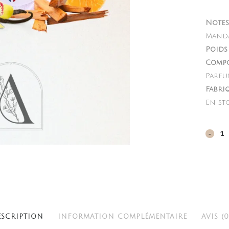
Notes 
Mandar
Poids 
Compo
Parfu
Fabri
En st
Fleur
sucré
quant
ESCRIPTION
INFORMATION COMPLÉMENTAIRE
AVIS (0