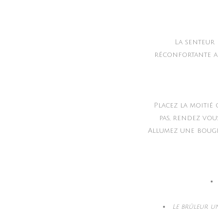
La senteur
réconfortante au
Placez la moitié
pas, rendez vou
Allumez une bougie
Le brûleur un