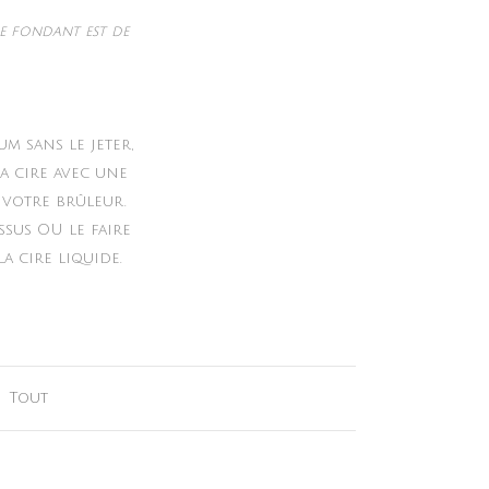
e fondant est de
m sans le jeter,
a cire avec une
 votre brûleur.
ssus OU le faire
a cire liquide.
,
Tout