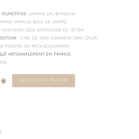
olfactives :
Jasmin, Lys, Bonbon,
ine, Vanille, Bois de santal.
:
Environ 12gr, diffusion de 12-15h.
sition :
Cire de Soja garantie sans OGM,
m, Poudre de Mica (colorant).
qué artisanalement en France.
ock
AJOUTER AU PANIER
s
es
ity
)