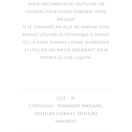
nous déconseillons d’utiliser un
couteau pour éviter d’abimer votre
brûleur.
Si le fondant n’a plus de parfum, vous
pouvez utiliser la technique si dessus
OU le faire fondre comme d’habitude
et utiliser un papier absorbant pour
retirer la cire liquide.
UGS :
31
Catégories :
Fondants parfumés
,
Senteurs florales
,
Senteurs
inspirées