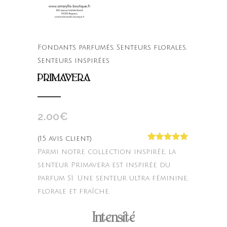
Fondants parfumés
,
Senteurs florales
,
Senteurs inspirées
PRIMAVERA
2.00
€
(
15
avis client)
Noté
15
5.00
Parmi notre collection inspirée, la
sur 5
basé sur
senteur Primavera est inspirée du
notations
parfum Sì. Une senteur ultra féminine,
client
florale et fraîche.
Intensité