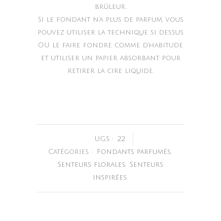
brûleur.
Si le fondant n’a plus de parfum, vous
pouvez utiliser la technique si dessus
OU le faire fondre comme d’habitude
et utiliser un papier absorbant pour
retirer la cire liquide.
UGS :
22
Catégories :
Fondants parfumés
,
Senteurs florales
,
Senteurs
inspirées