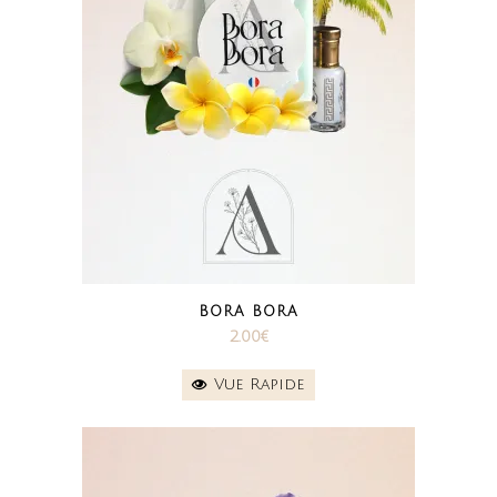
BORA BORA
2.00
€
Vue Rapide