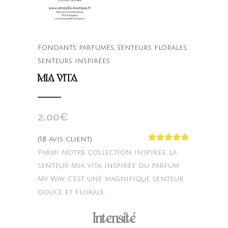
Fondants parfumés
,
Senteurs florales
,
Senteurs inspirées
MIA VITA
2.00
€
(
18
avis client)
Noté
18
4.83
Parmi notre collection inspirée, la
sur 5
basé sur
senteur Mia Vita, inspirée du parfum
notations
My Way. C’est une magnifique senteur
client
douce et florale.
Intensité