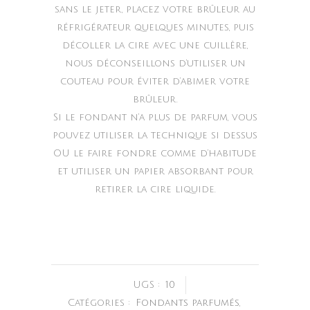
sans le jeter, placez votre brûleur au
réfrigérateur quelques minutes, puis
décoller la cire avec une cuillère,
nous déconseillons d’utiliser un
couteau pour éviter d’abimer votre
brûleur.
Si le fondant n’a plus de parfum, vous
pouvez utiliser la technique si dessus
OU le faire fondre comme d’habitude
et utiliser un papier absorbant pour
retirer la cire liquide.
UGS :
10
Catégories :
Fondants parfumés
,