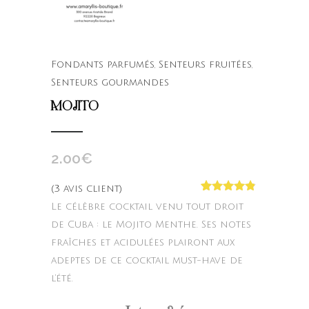
Fondants parfumés
,
Senteurs fruitées
,
Senteurs gourmandes
MOJITO
2.00
€
(
3
avis client)
Noté
3
4.67
Le célèbre cocktail venu tout droit
sur 5
basé sur
de Cuba : le Mojito Menthe. Ses notes
notations
fraîches et acidulées plairont aux
client
adeptes de ce cocktail must-have de
l’été.