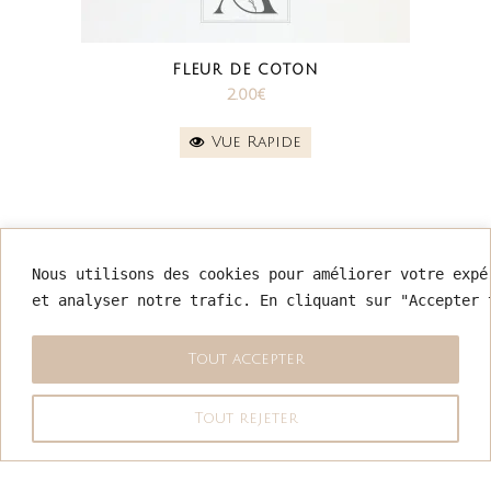
FLEUR DE COTON
2.00
€
Vue Rapide
Nous utilisons des cookies pour améliorer votre expé
INFORMATIONS
et analyser notre trafic. En cliquant sur "Accepter 
Mentions légales
Conditions générales de vente
Tout accepter
Retour & remboursement
Politique de confidentialité
Tout rejeter
Nous contacter
COPYRIGHT 2025 - AMARYLLIS BOUTIQUE