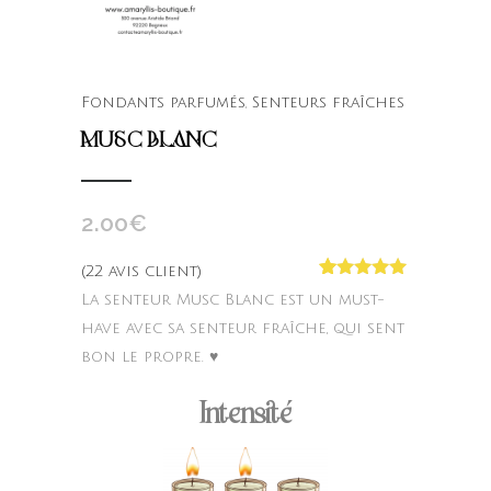
Fondants parfumés
,
Senteurs fraîches
MUSC BLANC
2.00
€
(
22
avis client)
Noté
22
4.95
La senteur Musc Blanc est un must-
sur 5
basé sur
have avec sa senteur fraîche, qui sent
notations
bon le propre. ♥
client
Intensité