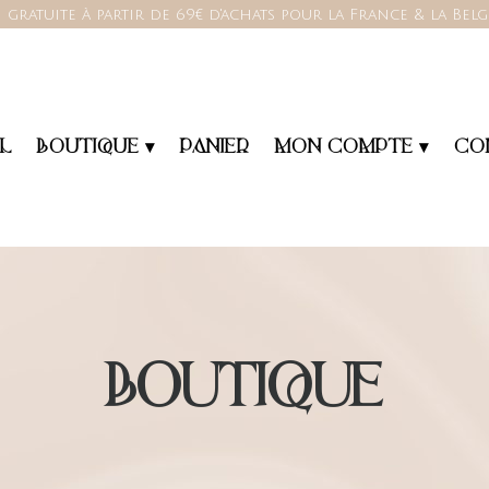
 gratuite à partir de 69€ d'achats pour la France & la Bel
L
BOUTIQUE ▾
PANIER
MON COMPTE ▾
CO
BOUTIQUE