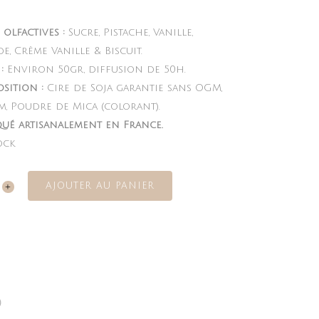
olfactives :
Sucre, Pistache, Vanille,
, Crème Vanille & Biscuit.
:
Environ 50gr, diffusion de 50h.
sition :
Cire de Soja garantie sans OGM,
m, Poudre de Mica (colorant).
qué artisanalement en France.
ock
AJOUTER AU PANIER
chio
ity
)