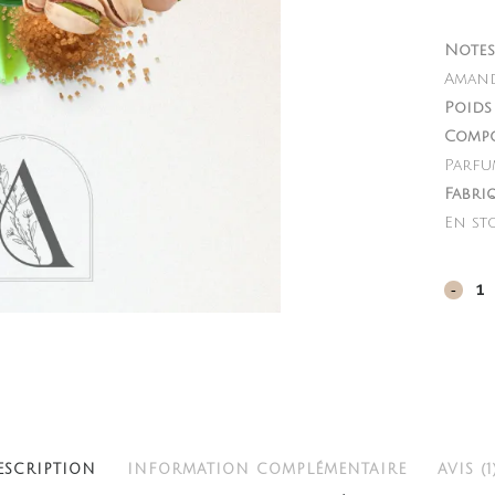
Notes 
Amande
Poids 
Compo
Parfu
Fabri
En st
Yum
Pista
quant
ESCRIPTION
INFORMATION COMPLÉMENTAIRE
AVIS (1