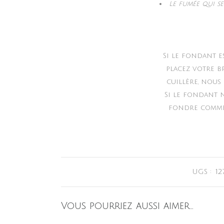
Le fumée qui s
Si le fondant e
placez votre b
cuillère, nous
Si le fondant n
fondre comme d
UGS :
12
Vous pourriez aussi aimer…