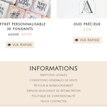
FFRET PERSONNALISABLE
OUD PRÉCIEUX
30 FONDANTS
8.50
€
Le
Le
60.00
€
49.00
€
Vue Rapide
prix
prix
Vue Rapide
initial
actuel
était :
est :
60.00€.
49.00€.
INFORMATIONS
Mentions légales
Conditions générales de vente
Retour & remboursement
Exercer mon droit de rétractation
Politique de confidentialité
Nous contacter