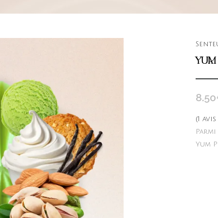
Sente
YUM 
8.50
(
1
avis
Parmi
Yum Pi