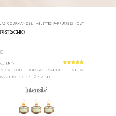
urs gourmandes
,
Tablettes parfumées
,
Tout
PISTACHIO
€
 client)
Noté
1
5.00
 notre collection gourmande, le senteur
sur 5
basé sur
stachio, intense & sucrée.
notation
client
Intensité