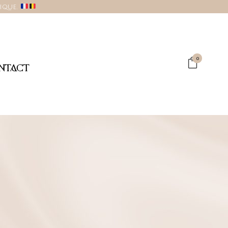
gique.
0
NTACT