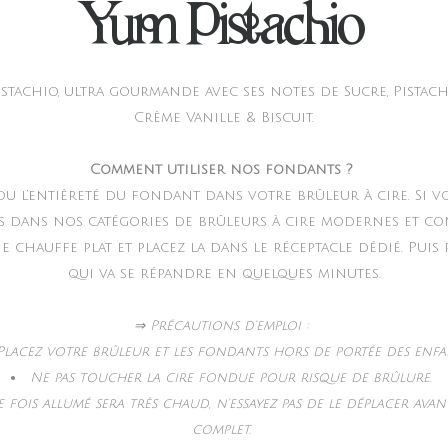
Yum Pistachio
stachio, ultra gourmande avec ses notes de Sucre, Pistache
Crème Vanille & Biscuit.
Comment utiliser nos fondants ?
 ou l’entièreté du fondant dans votre brûleur à cire. Si v
s dans nos catégories de brûleurs à cire modernes et co
 chauffe plat et placez la dans le réceptacle dédié. Puis
qui va se répandre en quelques minutes.
⇒ Précautions d’emploi :
Placez votre brûleur et les fondants hors de portée des enfa
Ne pas toucher la cire fondue pour risque de brûlure.
 fois allumé sera très chaud, n’essayez pas de le déplacer ava
complet.