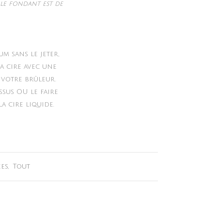
le fondant est de
m sans le jeter,
a cire avec une
 votre brûleur.
ssus OU le faire
a cire liquide.
ées
,
Tout