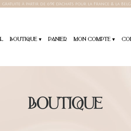
 gratuite à partir de 69€ d'achats pour la France & la Bel
L
BOUTIQUE ▾
PANIER
MON COMPTE ▾
CO
BOUTIQUE