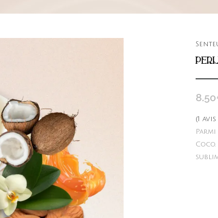
Sente
PERL
8.50
(
1
avis
Parmi
Coco.
subli