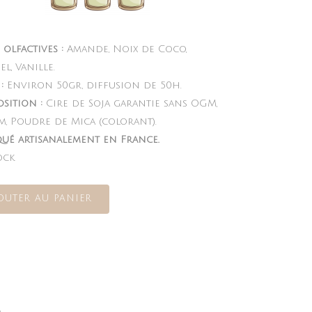
olfactives :
Amande, Noix de Coco,
l, Vanille.
:
Environ 50gr, diffusion de 50h.
sition :
Cire de Soja garantie sans OGM,
m, Poudre de Mica (colorant).
qué artisanalement en France.
ock
OUTER AU PANIER