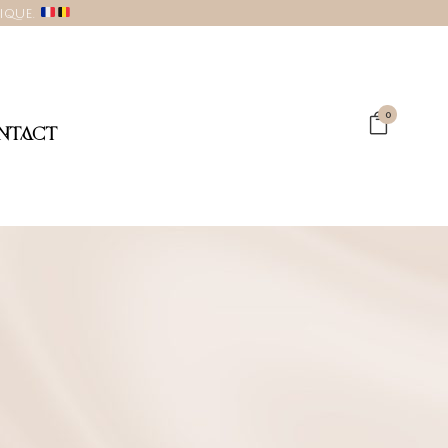
gique.
0
NTACT