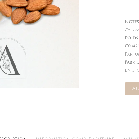
Notes 
Carame
Poids 
Compo
Parfu
Fabri
En st
AJ