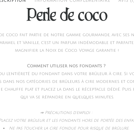
ESCRIPTION
INFORMATION COMPLÉMENTAIRE
AVIS (1
Perle de coco
de coco fait partie de notre gamme gourmande, avec ses 
aramel et Vanille, c’est un parfum indémodable et parfai
magnifier la Noix de Coco. Voyage garantie !
Comment utiliser nos fondants ?
 ou l’entièreté du fondant dans votre brûleur à cire. Si v
s dans nos catégories de brûleurs à cire modernes et co
 chauffe plat et placez la dans le réceptacle dédié. Puis
qui va se répandre en quelques minutes.
⇒ Précautions d’emploi :
Placez votre brûleur et les fondants hors de portée des enfa
Ne pas toucher la cire fondue pour risque de brûlure.