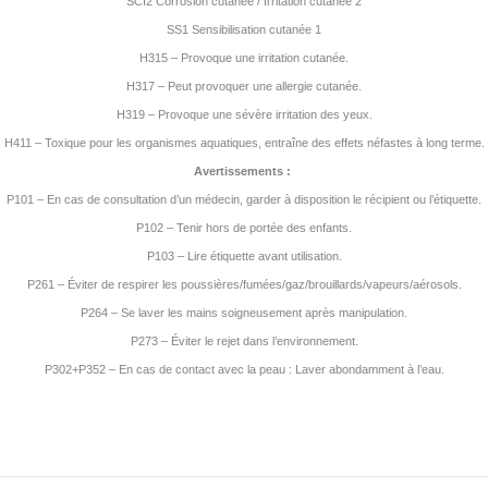
SCI2 Corrosion cutanée / Irritation cutanée 2
SS1 Sensibilisation cutanée 1
H315 – Provoque une irritation cutanée.
H317 – Peut provoquer une allergie cutanée.
H319 – Provoque une sévère irritation des yeux.
H411 – Toxique pour les organismes aquatiques, entraîne des effets néfastes à long terme.
Avertissements :
P101 – En cas de consultation d’un médecin, garder à disposition le récipient ou l’étiquette.
P102 – Tenir hors de portée des enfants.
P103 – Lire étiquette avant utilisation.
P261 – Éviter de respirer les poussières/fumées/gaz/brouillards/vapeurs/aérosols.
P264 – Se laver les mains soigneusement après manipulation.
P273 – Éviter le rejet dans l’environnement.
P302+P352 – En cas de contact avec la peau : Laver abondamment à l’eau.