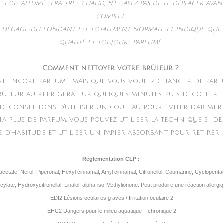
 fois allumé sera très chaud, n’essayez pas de le déplacer ava
complet.
e dégage du fondant est totalement normale et indique que 
qualité et toujours parfumé.
Comment nettoyer votre brûleur ?
st encore parfumé mais que vous voulez changer de parfu
rûleur au réfrigérateur quelques minutes, puis décoller l
 déconseillons d’utiliser un couteau pour éviter d’abimer
’a plus de parfum, vous pouvez utiliser la technique si de
’habitude et utiliser un papier absorbant pour retirer l
Réglementation CLP :
acetate, Nerol, Piperonal, Hexyl cinnamal, Amyl cinnamal, Citronellol, Coumarine, Cyclopenta
icylate, Hydroxycitronellal, Linalol, alpha-iso-Methylionone. Peut produire une réaction allergi
EDI2 Lésions oculaires graves / Irritation oculaire 2
EHC2 Dangers pour le milieu aquatique – chronique 2