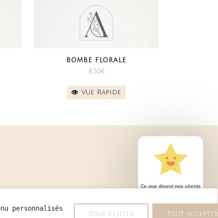
BOMBE FLORALE
8.50
€
Vue Rapide
Ce que disent nos clients
enu personnalisés 
Tout rejeter
Tout accepte
689 avis