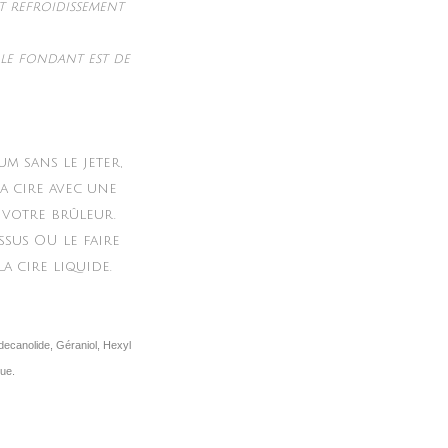
nt refroidissement
le fondant est de
m sans le jeter,
a cire avec une
 votre brûleur.
ssus OU le faire
a cire liquide.
decanolide, Géraniol, Hexyl
que.