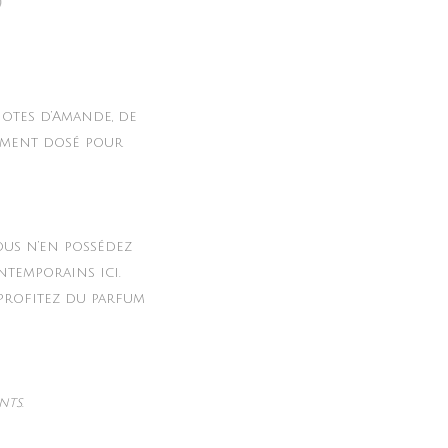
)
notes d’Amande, de
tement dosé pour
ous n’en possédez
ntemporains ici.
 profitez du parfum
nts.