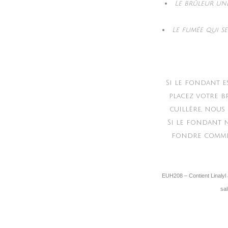
Le brûleur une
Le fumée qui s
Si le fondant e
placez votre b
cuillère, nous
Si le fondant n
fondre comme d
EUH208 – Contient Linalyl 
sal