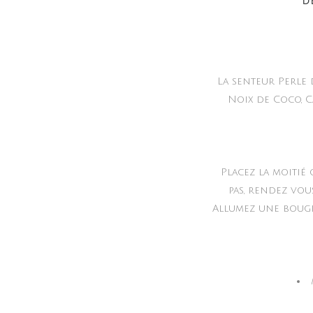
D
La senteur Perle 
Noix de Coco, C
Placez la moitié
pas, rendez vou
Allumez une bougie