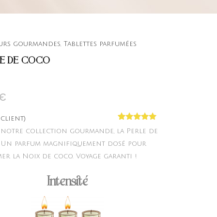
urs gourmandes
,
Tablettes parfumées
E DE COCO
€
 client)
Noté
1
5.00
 notre collection gourmande, la Perle de
sur 5
basé sur
 Un parfum magnifiquement dosé pour
notation
mer la Noix de coco. Voyage garanti !
client
Intensité