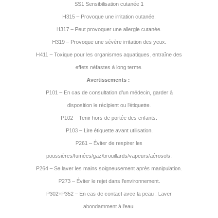
SS1 Sensibilisation cutanée 1
H315 – Provoque une irritation cutanée.
H317 – Peut provoquer une allergie cutanée.
H319 – Provoque une sévère irritation des yeux.
H411 – Toxique pour les organismes aquatiques, entraîne des
effets néfastes à long terme.
Avertissements :
P101 – En cas de consultation d’un médecin, garder à
disposition le récipient ou l’étiquette.
P102 – Tenir hors de portée des enfants.
P103 – Lire étiquette avant utilisation.
P261 – Éviter de respirer les
poussières/fumées/gaz/brouillards/vapeurs/aérosols.
P264 – Se laver les mains soigneusement après manipulation.
P273 – Éviter le rejet dans l’environnement.
P302+P352 – En cas de contact avec la peau : Laver
abondamment à l’eau.