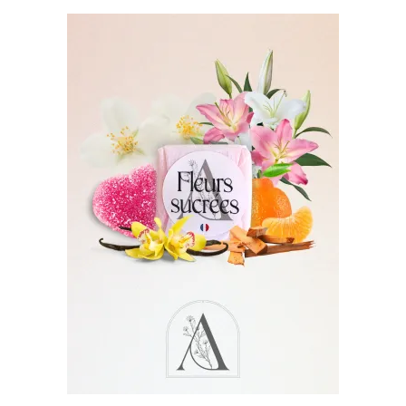
était :
est :
27.90€.
19.90€.