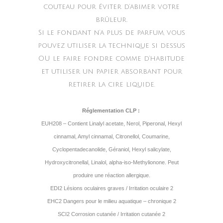
couteau pour éviter d’abimer votre
brûleur.
Si le fondant n’a plus de parfum, vous
pouvez utiliser la technique si dessus
OU le faire fondre comme d’habitude
et utiliser un papier absorbant pour
retirer la cire liquide.
Réglementation CLP :
EUH208 – Contient Linalyl acetate, Nerol, Piperonal, Hexyl
cinnamal, Amyl cinnamal, Citronellol, Coumarine,
Cyclopentadecanolide, Géraniol, Hexyl salicylate,
Hydroxycitronellal, Linalol, alpha-iso-Methylionone. Peut
produire une réaction allergique.
EDI2 Lésions oculaires graves / Irritation oculaire 2
EHC2 Dangers pour le milieu aquatique – chronique 2
SCI2 Corrosion cutanée / Irritation cutanée 2