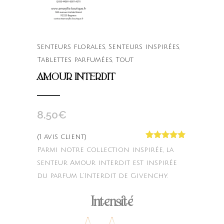
Senteurs florales
,
Senteurs inspirées
,
Tablettes parfumées
,
Tout
AMOUR INTERDIT
8.50
€
(
1
avis client)
Noté
1
5.00
Parmi notre collection inspirée, la
sur 5
basé sur
senteur Amour interdit est inspirée
notation
du parfum L’Interdit de Givenchy.
client
Intensité