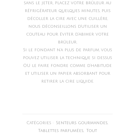
sans le jeter, placez votre brûleur au
réfrigérateur quelques minutes, puis
décoller la cire avec une cuillère,
nous déconseillons d’utiliser un
couteau pour éviter d’abimer votre
brûleur.
Si le fondant n’a plus de parfum, vous
pouvez utiliser la technique si dessus
OU le faire fondre comme d’habitude
et utiliser un papier absorbant pour
retirer la cire liquide.
Catégories :
Senteurs gourmandes
,
Tablettes parfumées
,
Tout