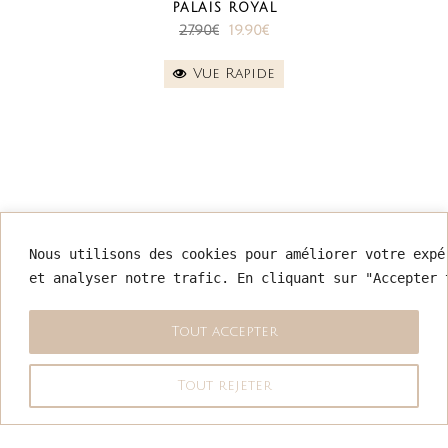
PALAIS ROYAL
Le
Le
27.90
€
19.90
€
prix
prix
Vue Rapide
initial
actuel
était :
est :
27.90€.
19.90€.
INFORMATIONS
Nous utilisons des cookies pour améliorer votre expé
et analyser notre trafic. En cliquant sur "Accepter 
Mentions légales
Conditions générales de vente
Retour & remboursement
Tout accepter
Exercer mon droit de rétractation
Politique de confidentialité
Tout rejeter
Nous contacter
COPYRIGHT 2026 - AMARYLLIS BOUTIQUE