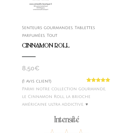
Senteurs gourmandes
,
Tablettes
parfumées
,
Tout
CINNAMON ROLL
8.50
€
(
1
avis client)
Noté
1
5.00
Parmi notre collection gourmande,
sur 5
basé sur
le Cinnamon Roll, la brioche
notation
américaine ultra addictive. ♥
client
Intensité