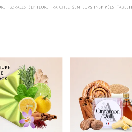
rs florales
,
Senteurs fraiches
,
Senteurs inspirées
,
Tablet
TURE
DE
OCK