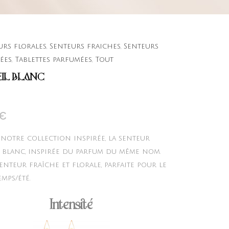
urs florales
,
Senteurs fraiches
,
Senteurs
ées
,
Tablettes parfumées
,
Tout
IL BLANC
€
 notre collection inspirée, la senteur
l blanc, inspirée du parfum du même nom.
enteur fraîche et florale, parfaite pour le
mps/été.
Intensité