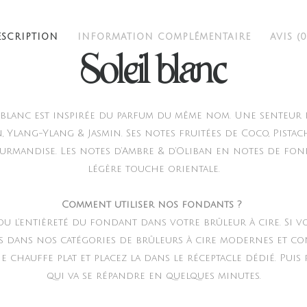
ESCRIPTION
INFORMATION COMPLÉMENTAIRE
AVIS (0
Soleil blanc
l blanc est inspirée du parfum du même nom. Une senteur 
, Ylang-Ylang & Jasmin. Ses notes fruitées de Coco, Pista
urmandise. Les notes d’Ambre & d’Oliban en notes de fo
légère touche orientale.
Comment utiliser nos fondants ?
 ou l’entièreté du fondant dans votre brûleur à cire. Si v
s dans nos catégories de brûleurs à cire modernes et co
 chauffe plat et placez la dans le réceptacle dédié. Puis
qui va se répandre en quelques minutes.