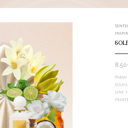
Sente
inspir
SOLE
8.50
Parmi
Solei
Une s
printe