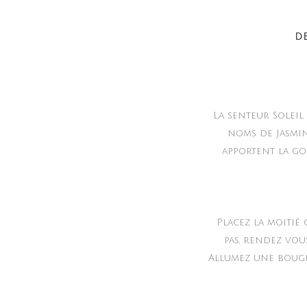
D
La senteur Solei
noms de Jasmin
apportent la go
Placez la moitié
pas, rendez vou
Allumez une bougie