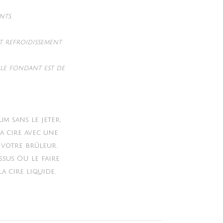
nts.
nt refroidissement
le fondant est de
m sans le jeter,
a cire avec une
 votre brûleur.
ssus OU le faire
a cire liquide.