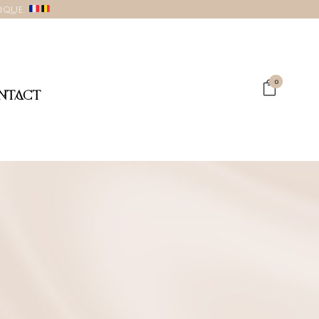
gique.
0
NTACT