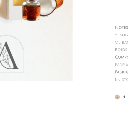
Notes 
Ylang,
Oliba
Poids 
Compo
Parfu
Fabri
En st
Soleil
blanc
quant