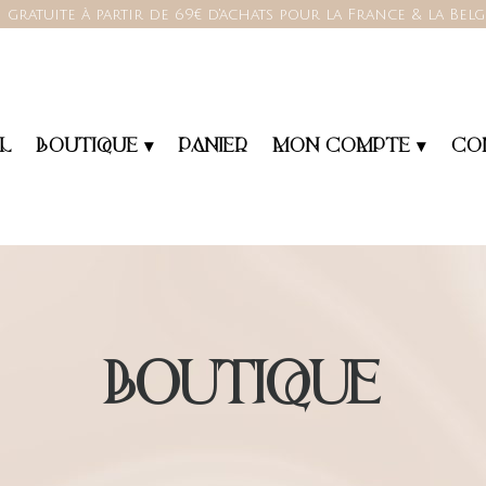
 gratuite à partir de 69€ d'achats pour la France & la Bel
L
BOUTIQUE ▾
PANIER
MON COMPTE ▾
CO
BOUTIQUE