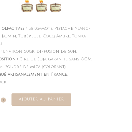
olfactives :
Bergamote, Pistache, Ylang-
 Jasmin, Tubéreuse, Coco, Ambre, Tonka,
n.
:
Environ 50gr, diffusion de 50h.
sition :
Cire de Soja garantie sans OGM,
m, Poudre de Mica (colorant).
qué artisanalement en France.
ock
AJOUTER AU PANIER
ity