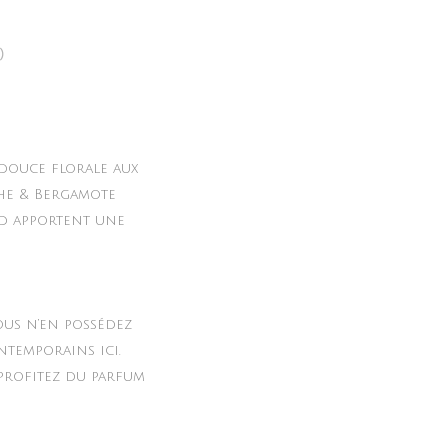
)
douce florale aux
che & Bergamote
nd apportent une
ous n’en possédez
ntemporains ici.
 profitez du parfum