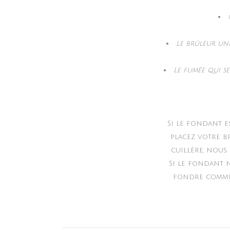
Le brûleur une
Le fumée qui s
Si le fondant e
placez votre b
cuillère, nous
Si le fondant n
fondre comme d