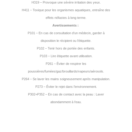
H319 – Provoque une sévère irritation des yeux.
H411 – Toxique pour les organismes aquatiques, entraîne des
effets néfastes à long terme.
Avertissements :
P101 – En cas de consultation d’un médecin, garder à
disposition le récipient ou l’étiquette.
P102 – Tenir hors de portée des enfants.
P103 – Lire étiquette avant utilisation.
P261 – Éviter de respirer les
poussières/fumées/gaz/brouillards/vapeurs/aérosols.
P264 – Se laver les mains soigneusement après manipulation.
P273 – Éviter le rejet dans l’environnement.
P302+P352 – En cas de contact avec la peau : Laver
abondamment à l’eau.