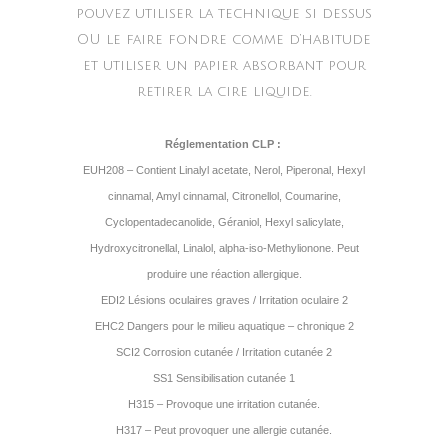
pouvez utiliser la technique si dessus
OU le faire fondre comme d’habitude
et utiliser un papier absorbant pour
retirer la cire liquide.
Réglementation CLP :
EUH208 – Contient Linalyl acetate, Nerol, Piperonal, Hexyl
cinnamal, Amyl cinnamal, Citronellol, Coumarine,
Cyclopentadecanolide, Géraniol, Hexyl salicylate,
Hydroxycitronellal, Linalol, alpha-iso-Methylionone. Peut
produire une réaction allergique.
EDI2 Lésions oculaires graves / Irritation oculaire 2
EHC2 Dangers pour le milieu aquatique – chronique 2
SCI2 Corrosion cutanée / Irritation cutanée 2
SS1 Sensibilisation cutanée 1
H315 – Provoque une irritation cutanée.
H317 – Peut provoquer une allergie cutanée.