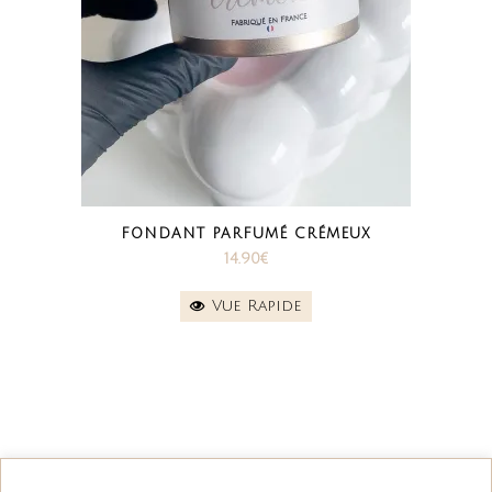
Ce
FONDANT PARFUMÉ CRÉMEUX
produit
14.90
€
a
plusieurs
Vue Rapide
variations.
Les
options
peuvent
être
choisies