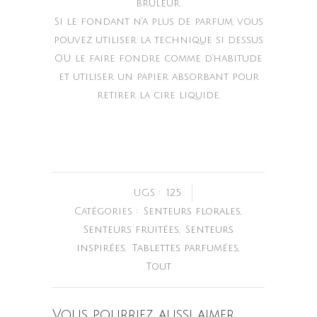
brûleur.
Si le fondant n’a plus de parfum, vous
pouvez utiliser la technique si dessus
OU le faire fondre comme d’habitude
et utiliser un papier absorbant pour
retirer la cire liquide.
UGS :
125
Catégories :
Senteurs florales
,
Senteurs fruitées
,
Senteurs
inspirées
,
Tablettes parfumées
,
Tout
Vous pourriez aussi aimer…