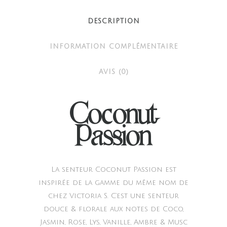
DESCRIPTION
INFORMATION COMPLÉMENTAIRE
AVIS (0)
Coconut
Passion
La senteur Coconut Passion est
inspirée de la gamme du même nom de
chez Victoria S. C’est une senteur
douce & florale aux notes de Coco,
Jasmin, Rose, Lys, Vanille, Ambre & Musc