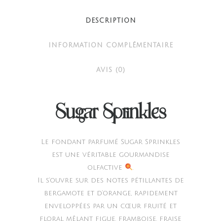
DESCRIPTION
INFORMATION COMPLÉMENTAIRE
AVIS (0)
Sugar Sprinkles
Le fondant parfumé Sugar Sprinkles
est une véritable gourmandise
olfactive
.
Il s’ouvre sur des notes pétillantes de
bergamote et d’orange, rapidement
enveloppées par un cœur fruité et
floral mêlant figue, framboise, fraise