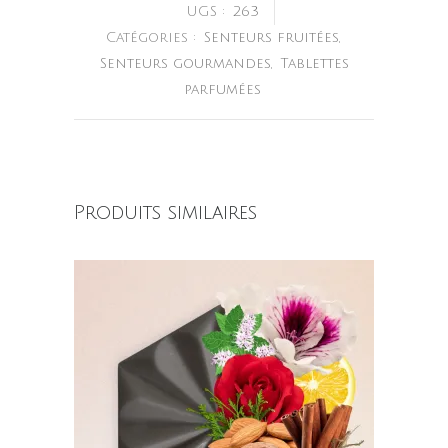
UGS :
263
Catégories :
Senteurs fruitées
,
Senteurs gourmandes
,
Tablettes
parfumées
Produits similaires