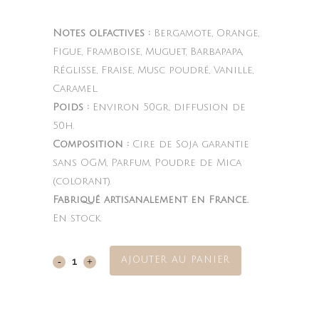
Notes olfactives :
Bergamote, Orange,
Figue, Framboise, Muguet, Barbapapa,
Réglisse, Fraise, Musc poudré, Vanille,
Caramel.
Poids :
Environ 50gr, diffusion de
50h.
Composition :
Cire de Soja garantie
sans OGM, Parfum, Poudre de Mica
(colorant).
Fabriqué artisanalement en France.
En stock
AJOUTER AU PANIER
Sugar
Sprinkles
quantity