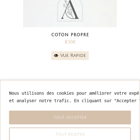
COTON PROPRE
8.50
€
Vue Rapide
Nous utilisons des cookies pour améliorer votre expé
INFORMATIONS
et analyser notre trafic. En cliquant sur "Accepter 
Mentions légales
Conditions générales de vente
Tout accepter
Retour & remboursement
Politique de confidentialité
Tout rejeter
Nous contacter