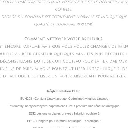
 fois allumé sera très chaud, n’essayez pas de le déplacer ava
complet.
e dégage du fondant est totalement normale et indique que 
qualité et toujours parfumé.
Comment nettoyer votre brûleur ?
st encore parfumé mais que vous voulez changer de parfu
rûleur au réfrigérateur quelques minutes, puis décoller l
 déconseillons d’utiliser un couteau pour éviter d’abimer
’a plus de parfum, vous pouvez utiliser la technique si de
’habitude et utiliser un papier absorbant pour retirer l
Réglementation CLP :
EUH208 –Contient Linalyl acetate, Cedrol methyl ether, Linalool,
Tetramethyl acetyloctahydro-naphthalenes. Peut produire une réaction allergique.
EDI2 Lésions oculaires graves / Irritation oculaire 2
EHC2 Dangers pour le milieu aquatique – chronique 2