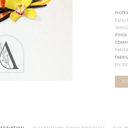
Notes
Clou d
Vanill
Poids 
Compo
Parfu
Fabri
En st
AJ