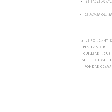
Le brûleur une
Le fumée qui s
Si le fondant e
placez votre b
cuillère, nous
Si le fondant n
fondre comme d