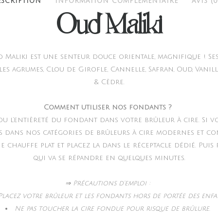
ESCRIPTION
INFORMATION COMPLÉMENTAIRE
AVIS (0
Oud Maliki
 Maliki est une senteur douce orientale, magnifique ! Se
es agrumes, Clou de Girofle, Cannelle, Safran, Oud, Vanill
& Cèdre.
Comment utiliser nos fondants ?
 ou l’entièreté du fondant dans votre brûleur à cire. Si v
s dans nos catégories de brûleurs à cire modernes et co
 chauffe plat et placez la dans le réceptacle dédié. Puis
qui va se répandre en quelques minutes.
⇒ Précautions d’emploi :
Placez votre brûleur et les fondants hors de portée des enfa
Ne pas toucher la cire fondue pour risque de brûlure.