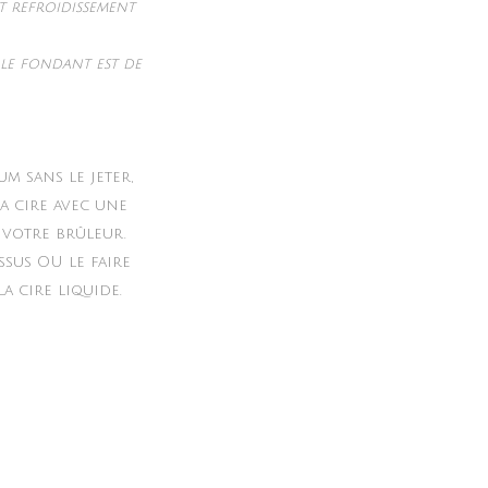
nt refroidissement
le fondant est de
m sans le jeter,
a cire avec une
 votre brûleur.
ssus OU le faire
a cire liquide.