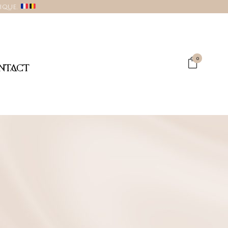
gique.
0
NTACT