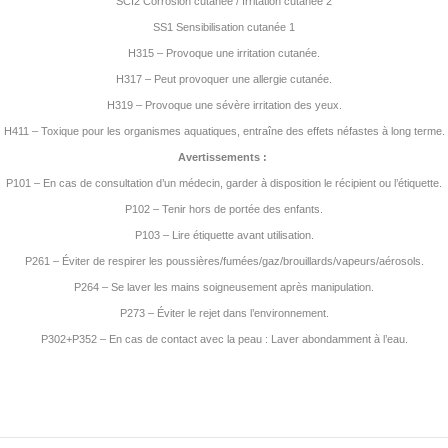
SCI2 Corrosion cutanée / Irritation cutanée 2
SS1 Sensibilisation cutanée 1
H315 – Provoque une irritation cutanée.
H317 – Peut provoquer une allergie cutanée.
H319 – Provoque une sévère irritation des yeux.
H411 – Toxique pour les organismes aquatiques, entraîne des effets néfastes à long terme.
Avertissements :
P101 – En cas de consultation d’un médecin, garder à disposition le récipient ou l’étiquette.
P102 – Tenir hors de portée des enfants.
P103 – Lire étiquette avant utilisation.
P261 – Éviter de respirer les poussières/fumées/gaz/brouillards/vapeurs/aérosols.
P264 – Se laver les mains soigneusement après manipulation.
P273 – Éviter le rejet dans l’environnement.
P302+P352 – En cas de contact avec la peau : Laver abondamment à l’eau.