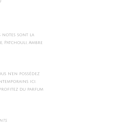
)
s notes sont la
e, Patchouli, Ambre
ous n’en possédez
ntemporains ici.
 profitez du parfum
nts.