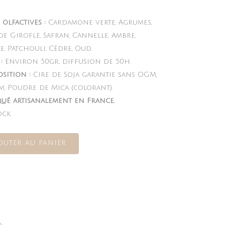
 olfactives :
Cardamone verte, Agrumes,
e Girofle, Safran, Cannelle, Ambre,
e, Patchouli, Cèdre, Oud.
:
Environ 50gr, diffusion de 50h.
sition :
Cire de Soja garantie sans OGM,
m, Poudre de Mica (colorant).
qué artisanalement en France.
ock
OUTER AU PANIER