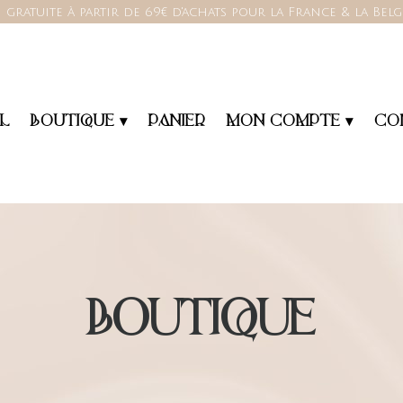
 gratuite à partir de 69€ d'achats pour la France & la Bel
L
BOUTIQUE ▾
PANIER
MON COMPTE ▾
CO
BOUTIQUE