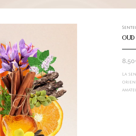
Sente
OUD 
8.50
La se
orien
amate