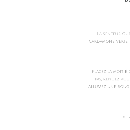
D
La senteur Oud
Cardamone verte, l
Placez la moitié
pas, rendez vou
Allumez une bougie