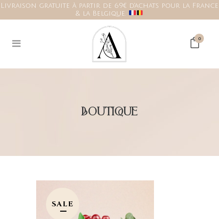
Livraison gratuite à partir de 69€ d'achats pour la France
& la Belgique.
0
BOUTIQUE
SALE