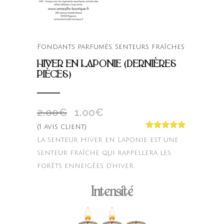
Fondants parfumés
,
Senteurs fraîches
HIVER EN LAPONIE (DERNIÈRES
PIÈCES)
2.00
€
1.00
€
Le
Le
prix
prix
(
1
avis client)
Noté
1
5.00
initial
actuel
La senteur Hiver en Laponie est une
sur 5
était :
est :
basé sur
senteur fraîche qui rappellera les
notation
2.00€.
1.00€.
forêts enneigées d’hiver.
client
Intensité