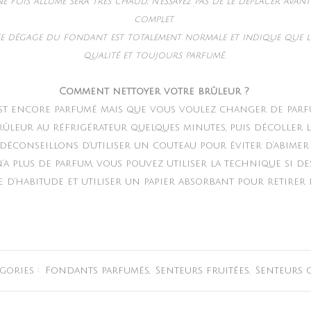
e fois allumé sera très chaud, n’essayez pas de le déplacer avan
complet.
se dégage du fondant est totalement normale et indique que l
qualité et toujours parfumé.
Comment nettoyer votre brûleur ?
st encore parfumé mais que vous voulez changer de parfu
rûleur au réfrigérateur quelques minutes, puis décoller l
 déconseillons d’utiliser un couteau pour éviter d’abimer
’a plus de parfum, vous pouvez utiliser la technique si de
’habitude et utiliser un papier absorbant pour retirer l
gories :
Fondants parfumés
,
Senteurs fruitées
,
Senteurs