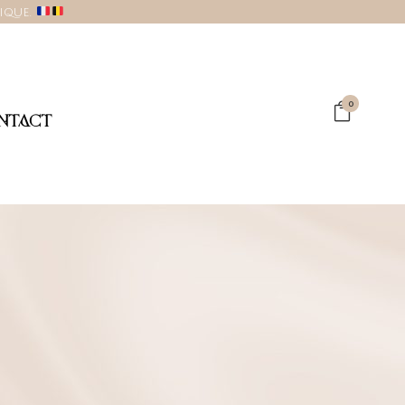
gique.
0
NTACT