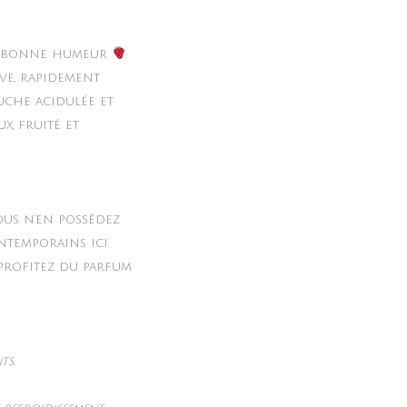
de bonne humeur
.
ve, rapidement
uche acidulée et
x, fruité et
ous n’en possédez
ntemporains ici.
 profitez du parfum
ts.