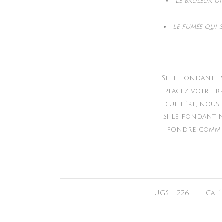
Le brûleur un
Le fumée qui 
Si le fondant e
placez votre b
cuillère, nous
Si le fondant n
fondre comme d
UGS :
226
Caté