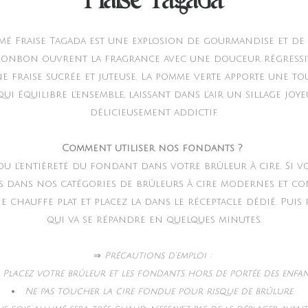
Fraise Tagada
mé Fraise Tagada est une explosion de gourmandise et 
bonbon ouvrent la fragrance avec une douceur régressi
ne fraise sucrée et juteuse. La pomme verte apporte une to
qui équilibre l’ensemble, laissant dans l’air un sillage joyeu
délicieusement addictif.
Comment utiliser nos fondants ?
 ou l’entièreté du fondant dans votre brûleur à cire. Si v
s dans nos catégories de brûleurs à cire modernes et co
 chauffe plat et placez la dans le réceptacle dédié. Puis
qui va se répandre en quelques minutes.
⇒
Précautions d’emploi :
Placez votre brûleur et les fondants hors de portée des enfan
Ne pas toucher la cire fondue pour risque de brûlure.