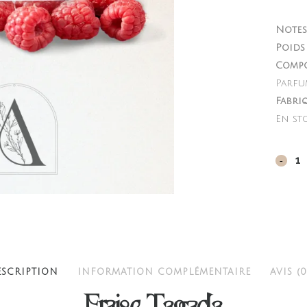
Notes 
Poids 
Compo
Parfu
Fabri
En st
Fraise
Tagad
quant
ESCRIPTION
INFORMATION COMPLÉMENTAIRE
AVIS (0