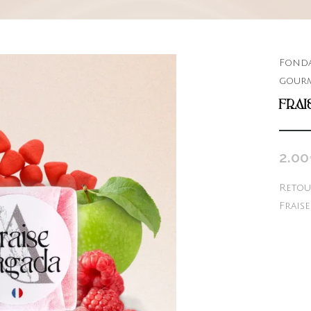
Fonda
gour
FRAI
2.00
Retou
Frais