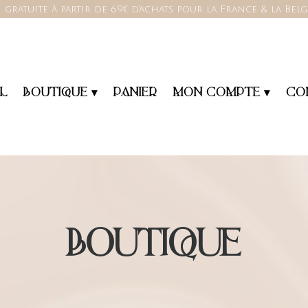
 gratuite à partir de 69€ d'achats pour la France & la Bel
L
BOUTIQUE ▾
PANIER
MON COMPTE ▾
CO
BOUTIQUE