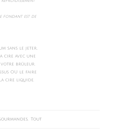
t refroidissement
e fondant est de
m sans le jeter,
a cire avec une
 votre brûleur.
ssus OU le faire
a cire liquide.
 gourmandes
,
Tout