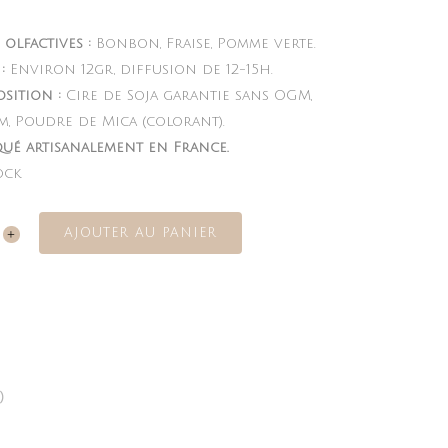
olfactives :
Bonbon, Fraise, Pomme verte.
:
Environ 12gr, diffusion de 12-15h.
sition :
Cire de Soja garantie sans OGM,
m, Poudre de Mica (colorant).
qué artisanalement en France.
ock
AJOUTER AU PANIER
a
ity
)