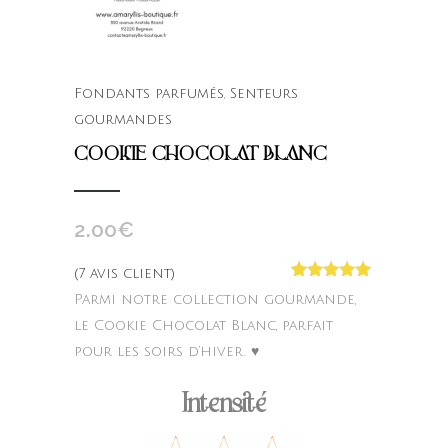
Fondants parfumés
,
Senteurs
gourmandes
COOKIE CHOCOLAT BLANC
2.00
€
(
7
avis client)
Noté
7
4.86
Parmi notre collection gourmande,
sur 5
basé sur
le Cookie Chocolat Blanc, parfait
notations
pour les soirs d’hiver. ♥
client
Intensité