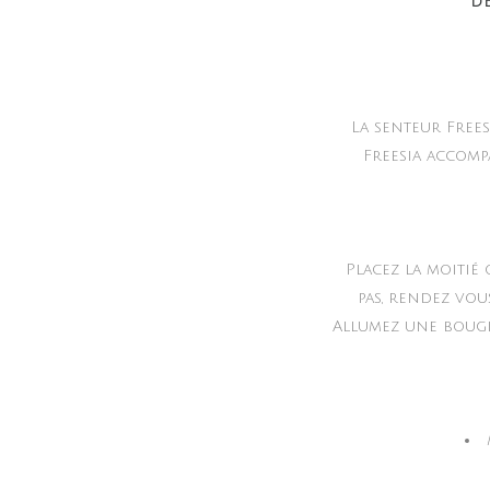
D
La senteur Frees
Freesia accompa
Placez la moitié
pas, rendez vou
Allumez une bougie