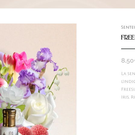
Sente
FREE
8.50
La se
l’ind
Freesi
Iris, 