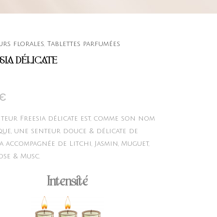
urs florales
,
Tablettes parfumées
SIA DÉLICATE
€
nteur Freesia délicate est, comme son nom
ique, une senteur douce & délicate de
a accompagnée de Litchi, Jasmin, Muguet,
Rose & Musc.
Intensité