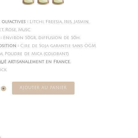
 olfactives :
Litchi, Freesia, Iris, Jasmin,
, Rose, Musc.
:
Environ 50gr, diffusion de 50h.
sition :
Cire de Soja garantie sans OGM,
m, Poudre de Mica (colorant).
qué artisanalement en France.
ock
AJOUTER AU PANIER
a
te
ity