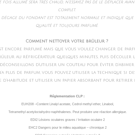
 fois allumé sera très chaud, n’essayez pas de le déplacer ava
complet.
e dégage du fondant est totalement normale et indique que 
qualité et toujours parfumé.
Comment nettoyer votre brûleur ?
st encore parfumé mais que vous voulez changer de parfu
rûleur au réfrigérateur quelques minutes, puis décoller l
 déconseillons d’utiliser un couteau pour éviter d’abimer
’a plus de parfum, vous pouvez utiliser la technique si de
’habitude et utiliser un papier absorbant pour retirer l
Réglementation CLP :
EUH208 –Contient Linalyl acetate, Cedrol methyl ether, Linalool,
Tetramethyl acetyloctahydro-naphthalenes. Peut produire une réaction allergique.
EDI2 Lésions oculaires graves / Irritation oculaire 2
EHC2 Dangers pour le milieu aquatique – chronique 2