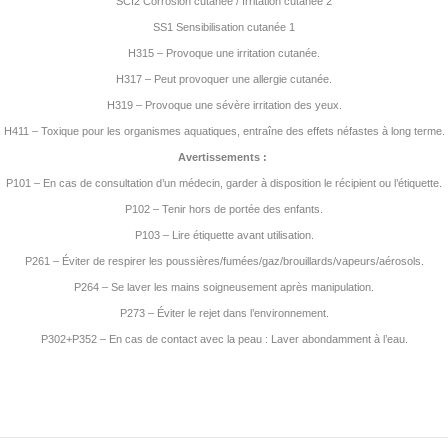
SCI2 Corrosion cutanée / Irritation cutanée 2
SS1 Sensibilisation cutanée 1
H315 – Provoque une irritation cutanée.
H317 – Peut provoquer une allergie cutanée.
H319 – Provoque une sévère irritation des yeux.
H411 – Toxique pour les organismes aquatiques, entraîne des effets néfastes à long terme.
Avertissements :
P101 – En cas de consultation d’un médecin, garder à disposition le récipient ou l’étiquette.
P102 – Tenir hors de portée des enfants.
P103 – Lire étiquette avant utilisation.
P261 – Éviter de respirer les poussières/fumées/gaz/brouillards/vapeurs/aérosols.
P264 – Se laver les mains soigneusement après manipulation.
P273 – Éviter le rejet dans l’environnement.
P302+P352 – En cas de contact avec la peau : Laver abondamment à l’eau.