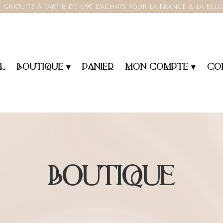
 gratuite à partir de 69€ d'achats pour la France & la Bel
L
BOUTIQUE ▾
PANIER
MON COMPTE ▾
CO
BOUTIQUE