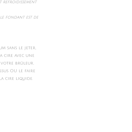
nt refroidissement
le fondant est de
m sans le jeter,
a cire avec une
 votre brûleur.
ssus OU le faire
a cire liquide.