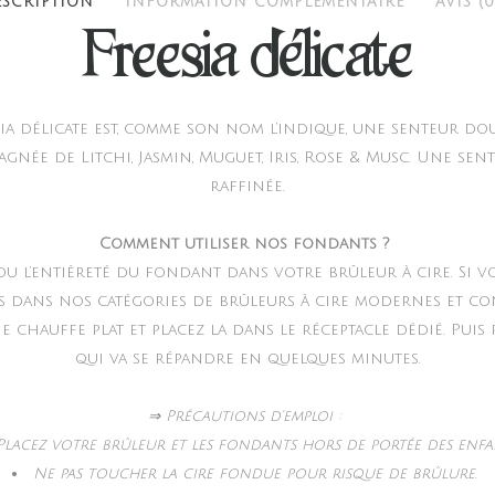
ESCRIPTION
INFORMATION COMPLÉMENTAIRE
AVIS (0
Freesia délicate
ia délicate est, comme son nom l’indique, une senteur do
gnée de Litchi, Jasmin, Muguet, Iris, Rose & Musc. Une se
raffinée.
Comment utiliser nos fondants ?
 ou l’entièreté du fondant dans votre brûleur à cire. Si v
s dans nos catégories de brûleurs à cire modernes et co
 chauffe plat et placez la dans le réceptacle dédié. Puis
qui va se répandre en quelques minutes.
⇒ Précautions d’emploi :
Placez votre brûleur et les fondants hors de portée des enfa
Ne pas toucher la cire fondue pour risque de brûlure.