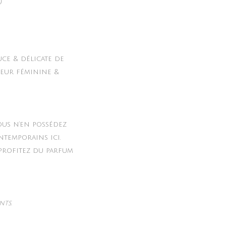
)
uce & délicate de
nteur féminine &
ous n’en possédez
ntemporains ici.
 profitez du parfum
nts.