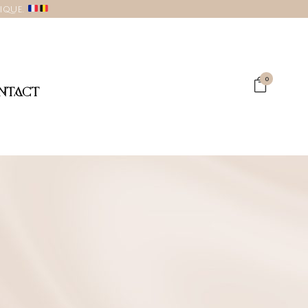
gique.
0
NTACT