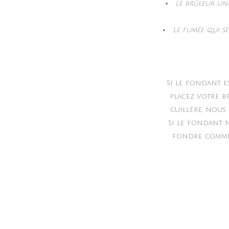
Le brûleur une
Le fumée qui s
Si le fondant e
placez votre b
cuillère, nous
Si le fondant n
fondre comme d