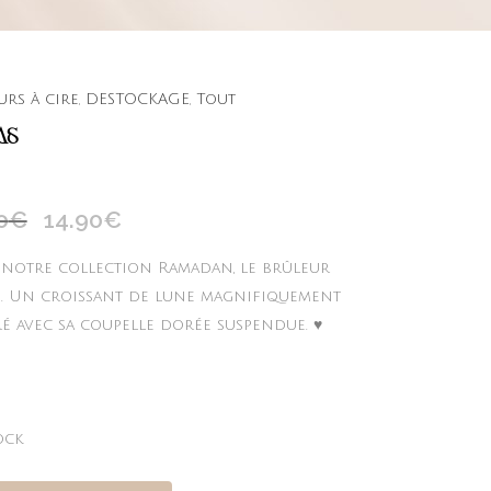
urs à cire
,
DESTOCKAGE
,
Tout
AS
0
€
14.90
€
Le
Le
prix
prix
 notre collection Ramadan, le brûleur
initial
actuel
. Un croissant de lune magnifiquement
était :
est :
é avec sa coupelle dorée suspendue. ♥
19.90€.
14.90€.
ock