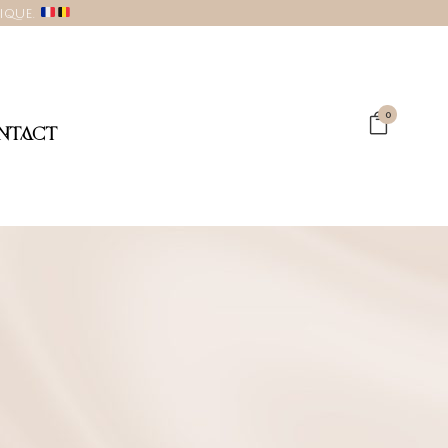
gique.
0
NTACT