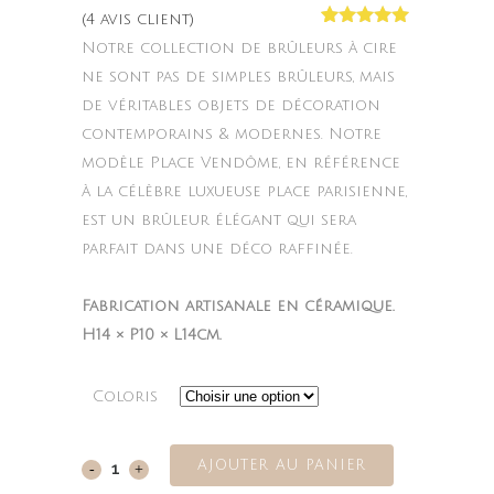
(
4
avis client)
initial
actuel
Noté
4
5.00
Notre collection de brûleurs à cire
était :
est :
sur 5
basé sur
ne sont pas de simples brûleurs, mais
27.90€.
18.90€.
notations
de véritables objets de décoration
client
contemporains & modernes. Notre
modèle Place Vendôme, en référence
à la célèbre luxueuse place parisienne,
est un brûleur élégant qui sera
parfait dans une déco raffinée.
Fabrication artisanale en céramique.
H14 × P10 × L14cm.
Coloris
AJOUTER AU PANIER
Place