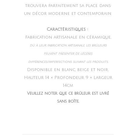
trouvera parfaitement sa place dans
un décor moderne et contemporain.
Caractéristiques :
Fabrication artisanale en céramique,
dû à leur fabrication artisanale, les brûleurs
peuvent présenter de légères
différences/imperfections suivant les produits
.
Disponible en blanc, beige et noir.
Hauteur 14 × Profondeur 9 × Largeur
14cm
Veuillez noter que ce brûleur est livré
sans boîte.