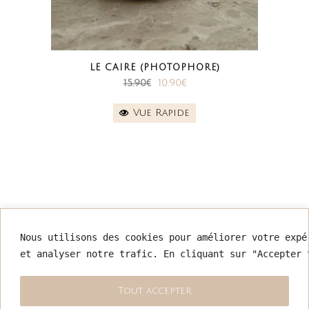
LE CAIRE (PHOTOPHORE)
Le
Le
15.90
€
10.90
€
prix
prix
Vue Rapide
initial
actuel
était :
est :
15.90€.
10.90€.
INFORMATIONS
Nous utilisons des cookies pour améliorer votre expé
et analyser notre trafic. En cliquant sur "Accepter 
Mentions légales
Conditions générales de vente
Retour & remboursement
Tout accepter
Exercer mon droit de rétractation