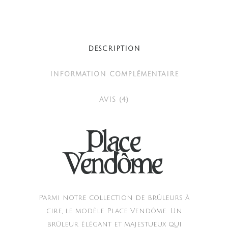
Vendôme
quantity
DESCRIPTION
INFORMATION COMPLÉMENTAIRE
AVIS (4)
Place
Vendôme
Parmi notre collection de brûleurs à
cire, le modèle Place Vendôme. Un
brûleur élégant et majestueux qui