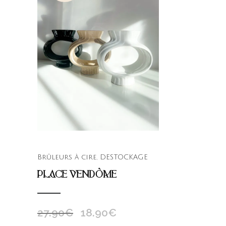
Brûleurs à cire
,
DESTOCKAGE
PLACE VENDÔME
27.90
€
18.90
€
Le
Le
prix
prix